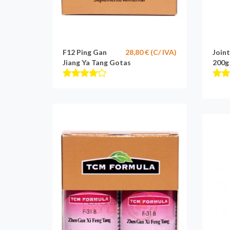
F12 Ping Gan
28,80 € (C/ IVA)
Join
Jiang Ya Tang Gotas
200g