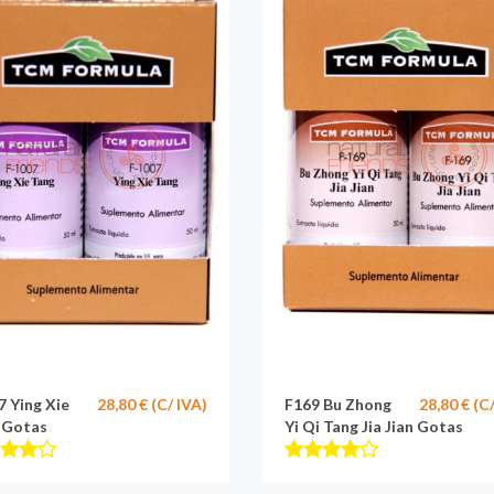
7 Ying Xie
28,80 € (C/ IVA)
F169 Bu Zhong
28,80 € (C
 Gotas
Yi Qi Tang Jia Jian Gotas