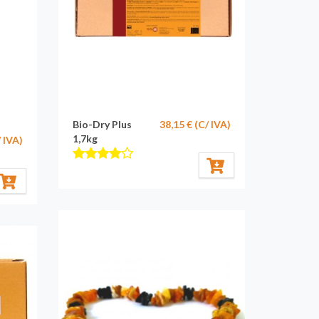
Bio-Dry Plus
38,15 € (C/ IVA)
1,7kg
/ IVA)