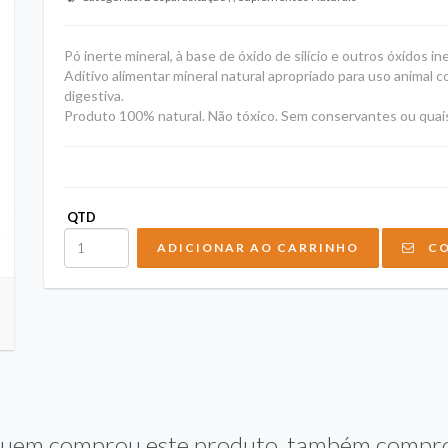
Pó inerte mineral, à base de óxido de silício e outros óxidos in
Aditivo alimentar mineral natural apropriado para uso animal
digestiva.
Produto 100% natural. Não tóxico. Sem conservantes ou quais
QTD
ADICIONAR AO CARRINHO
CO
uem comprou este produto, também compr