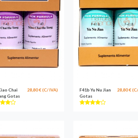
Xiao Chai
28,80 € (C/ IVA)
F41b Yu Nu Jian
28,80 € (C
ang Gotas
Gotas