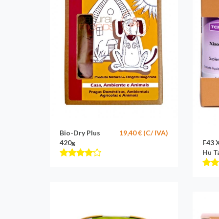
Bio-Dry Plus
19,40 € (C/ IVA)
420g
F43 
Hu T