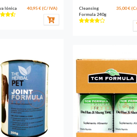
va Iónica
40,95 € (C/ IVA)
Cleansing
35,00 € (C
Formula 240g