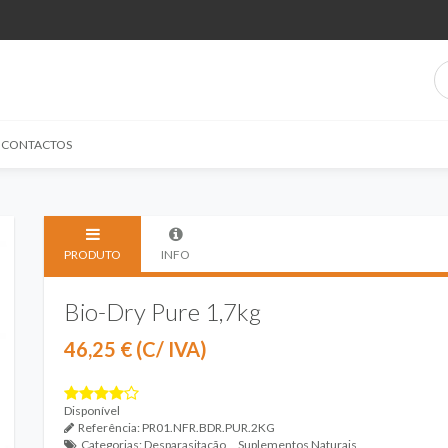
CONTACTOS
PRODUTO
INFO
Bio-Dry Pure 1,7kg
46,25 € (C/ IVA)
Disponível
Referência:
PR01.NFR.BDR.PUR.2KG
Categorias:
Desparasitação
,
Suplementos Naturais