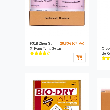
F31B Zhen Gan
28,80 € (C/ IVA)
Xi Feng Tang Gotas
Óleo
de R