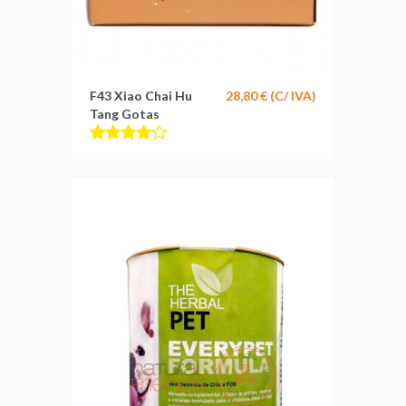
F43 Xiao Chai Hu
28,80 € (C/ IVA)
Tang Gotas