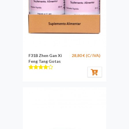
F31B Zhen Gan Xi
28,80 € (C/ IVA)
Feng Tang Gotas