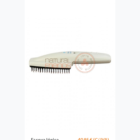
Escova Iónica
40,95 € (C/ IVA)