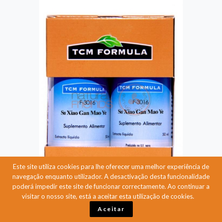
Este site utiliza cookies para lhe oferecer uma melhor experiência de
navegação enquanto utilizador. A desactivação desta funcionalidade
poderá impedir este site de funcionar correctamente. Ao continuar a
visitar o nosso site, está a aceitar esta utilização de cookies.
Aceitar
F3016 Su Xiao Gan
28,80 € (C/ IVA)