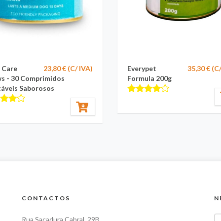
t Care
23,80 € (C/ IVA)
Everypet
35,30 € (C
s - 30 Comprimidos
Formula 200g
táveis Saborosos
CONTACTOS
N
Rua Sacadura Cabral, 29B