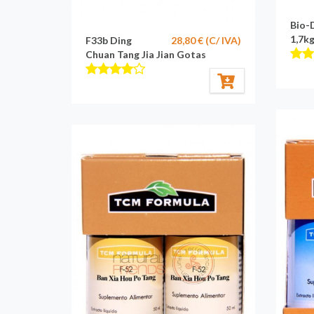
Bio-
1,7k
F33b Ding
28,80 € (C/ IVA)
Chuan Tang Jia Jian Gotas