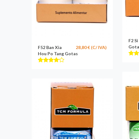
F2 S
Gota
F52 Ban Xia
28,80 € (C/ IVA)
Hou Po Tang Gotas