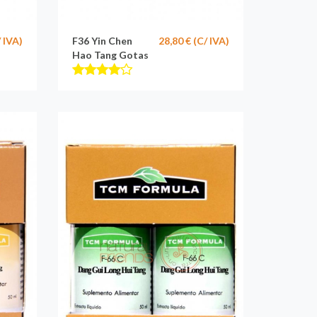
/ IVA)
F36 Yin Chen
28,80 € (C/ IVA)
Hao Tang Gotas