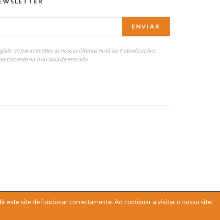
EWSLETTER
giste-se para receber as nossas últimas notícias e atualizações
rectamente na sua caixa de entrada
 este site de funcionar correctamente. Ao continuar a visitar o nosso site,
by:
Natural Friends