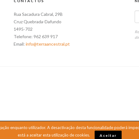
CONTACTOS
N
Rua Sacadura Cabral, 29B
Cruz Quebrada-Dafundo
1495-702
Re
Telefone: 962 639 917
di
Email:
info@terraancestral.pt
esta empresa se encontra inscrita no Centro de Arbitragem de Conflitos de
gação enquanto utilizador. A desactivação desta funcionalidade poderá impedir
está a aceitar esta utilização de cookies.
Aceitar
ação 2017-03-21