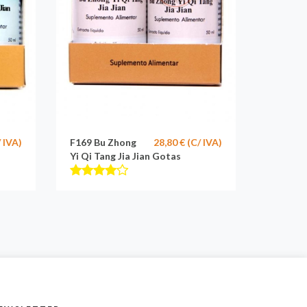
/ IVA)
F169 Bu Zhong
28,80 € (C/ IVA)
Yi Qi Tang Jia Jian Gotas