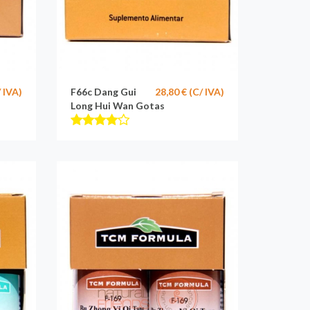
/ IVA)
F66c Dang Gui
28,80 € (C/ IVA)
Long Hui Wan Gotas