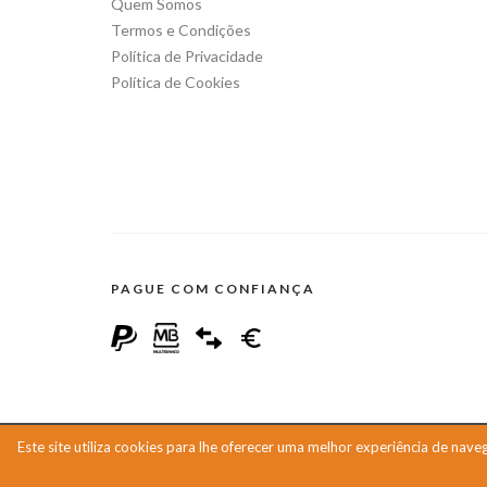
Quem Somos
Termos e Condições
Política de Privacidade
Política de Cookies
PAGUE COM CONFIANÇA
Em cumprimento do Artigo 18.º da Lei 144/2015, informa-se que 
Este site utiliza cookies para lhe oferecer uma melhor experiência de nave
Consumo de Lisboa (CACCL).
Copyright 2026 Todos os Direitos Reservados - Última Actualiz