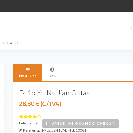
CONTACTOS
PRODUTO
INFO
F41b Yu Nu Jian Gotas
28,80 € (C/ IVA)
Indisponível
AVISE-ME QUANDO CHEGAR
Referência:
PR02.5SN.TCM.F41b.100GT