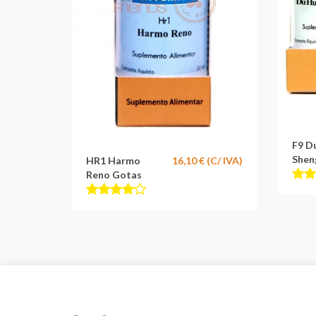
F9 D
Shen
HR1 Harmo
16,10 € (C/ IVA)
Reno Gotas