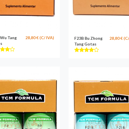
i Wu Tang
28,80 € (C/ IVA)
F23B Bu Zhong
28,80 € (C
s
Tang Gotas