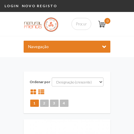
LOGIN
NOVO REGISTO
0
Navegação
Ordenar por
1
2
3
4