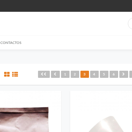
CONTACTOS
1
2
3
4
5
6