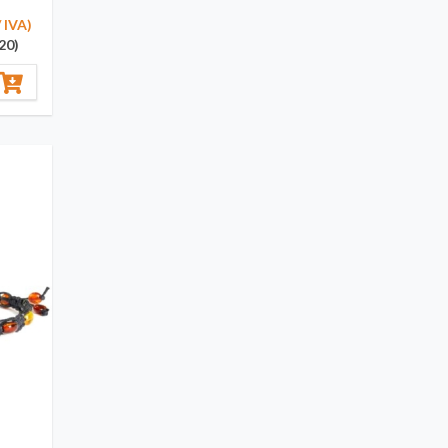
/ IVA)
20)