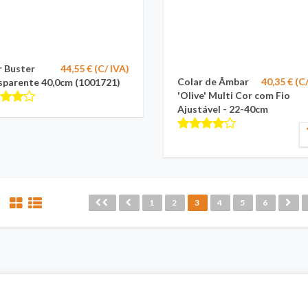
r Buster
44,55 € (C/ IVA)
Colar de Âmbar
40,35 € (C
sparente 40,0cm (1001721)
'Olive' Multi Cor com Fio
Ajustável - 22-40cm
1
2
3
4
5
6