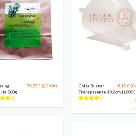
nsing
78,75 € (C/ IVA)
Colar Buster
8,10 € (C
ula 500g
Transparente 10,0cm (10005