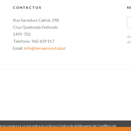
CONTACTOS
N
Rua Sacadura Cabral, 29B
Cruz Quebrada-Dafundo
1495-702
Re
Telefone: 962 639 917
di
Email:
info@terraancestral.pt
esta empresa se encontra inscrita no Centro de Arbitragem de Conflitos de