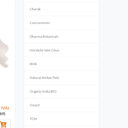
Charak
Consumíveis
Dharma Botanicals
Herdade Vale Côvo
IIMA
Natural Ambar Pets
Organic India BIO
Oxxy3
/ IVA)
69)
TCM