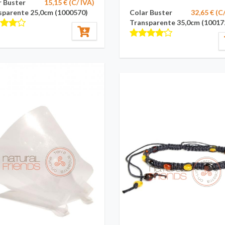
r Buster
15,15 € (C/ IVA)
sparente 25,0cm (1000570)
Colar Buster
32,65 € (C
Transparente 35,0cm (10017