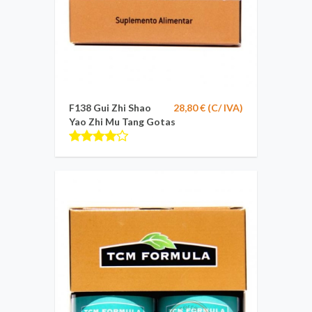
F138 Gui Zhi Shao
28,80 € (C/ IVA)
Yao Zhi Mu Tang Gotas