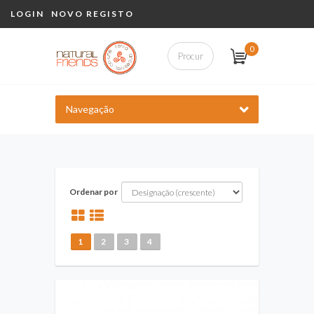
LOGIN
NOVO REGISTO
0
Navegação
Ordenar por
1
2
3
4