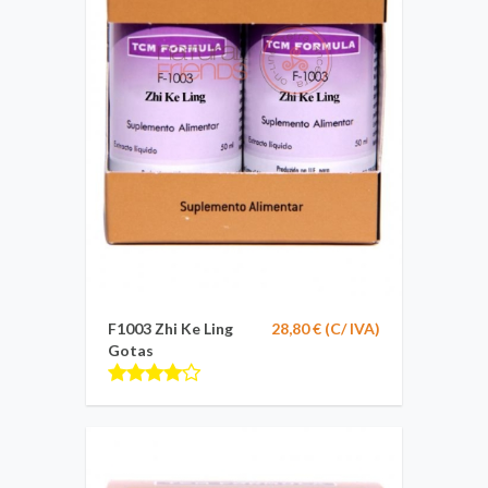
F1003 Zhi Ke Ling
28,80 € (C/ IVA)
Gotas