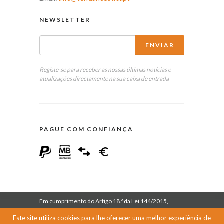
NEWSLETTER
Registe-se para receber as nossas últimas notícias e
atualizações directamente na sua caixa de entrada
PAGUE COM CONFIANÇA
Em cumprimento do Artigo 18.º da Lei 144/2015,
informa-se que esta empresa se encontra inscrita no
Este site utiliza cookies para lhe oferecer uma melhor experiência de
Centro de Arbitragem de Conflitos de Consumo de