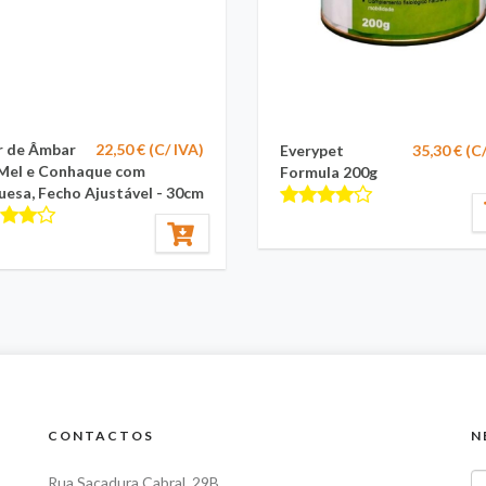
r de Âmbar
22,50 € (C/ IVA)
Everypet
35,30 € (C
 Mel e Conhaque com
Formula 200g
uesa, Fecho Ajustável - 30cm
CONTACTOS
N
Rua Sacadura Cabral, 29B